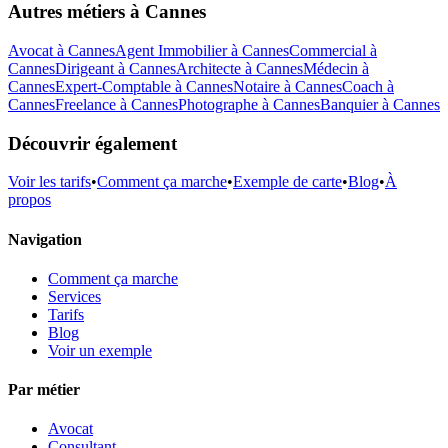
Autres métiers à
Cannes
Avocat
à
Cannes
Agent Immobilier
à
Cannes
Commercial
à
Cannes
Dirigeant
à
Cannes
Architecte
à
Cannes
Médecin
à
Cannes
Expert-Comptable
à
Cannes
Notaire
à
Cannes
Coach
à
Cannes
Freelance
à
Cannes
Photographe
à
Cannes
Banquier
à
Cannes
Découvrir également
Voir les tarifs
•
Comment ça marche
•
Exemple de carte
•
Blog
•
À
propos
Navigation
Comment ça marche
Services
Tarifs
Blog
Voir un exemple
Par métier
Avocat
Consultant