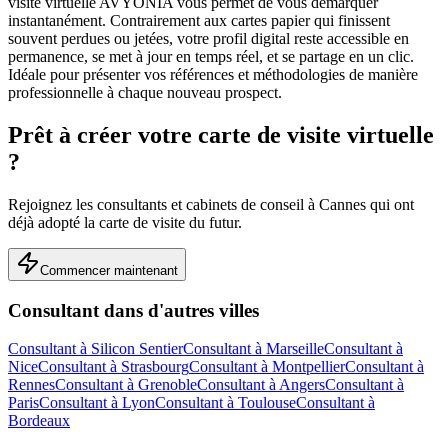
visite virtuelle AVYONIA vous permet de vous démarquer
instantanément. Contrairement aux cartes papier qui finissent
souvent perdues ou jetées, votre profil digital reste accessible en
permanence, se met à jour en temps réel, et se partage en un clic.
Idéale pour présenter vos références et méthodologies de manière
professionnelle à chaque nouveau prospect.
Prêt à créer votre carte de visite virtuelle
?
Rejoignez les
consultants et cabinets de conseil
à
Cannes
qui ont
déjà adopté la carte de visite du futur.
Commencer maintenant
Consultant
dans d'autres villes
Consultant
à
Silicon Sentier
Consultant
à
Marseille
Consultant
à
Nice
Consultant
à
Strasbourg
Consultant
à
Montpellier
Consultant
à
Rennes
Consultant
à
Grenoble
Consultant
à
Angers
Consultant
à
Paris
Consultant
à
Lyon
Consultant
à
Toulouse
Consultant
à
Bordeaux