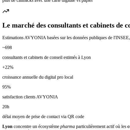
plus de callbacks avec une carte digitale vs papier
Le marché des
consultants et cabinets de c
Estimations AVYONIA basées sur les données publiques de l'INSEE, de
~
698
consultants et cabinets de conseil
estimés à
Lyon
+
22
%
croissance annuelle du digital pro local
95
%
satisfaction clients AVYONIA
20
h
délai moyen de prise de contact via QR code
Lyon
concentre un écosystème
pharma
particulièrement actif où les
c