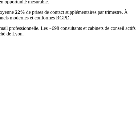
n opportunité mesurable.
 moyenne
22
%
de prises de contact supplémentaires par trimestre. À
sionnels modernes et conformes RGPD.
mail professionnelle. Les ~
698
consultants et cabinets de conseil
actifs
rché
de Lyon
.