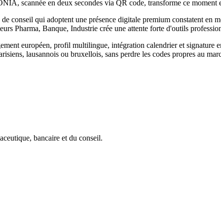
VYONIA, scannée en deux secondes via QR code, transforme ce moment e
s de conseil
qui adoptent une présence digitale premium constatent en
teurs Pharma, Banque, Industrie
crée une attente forte d'outils profes
t européen, profil multilingue, intégration calendrier et signature e
risiens, lausannois ou bruxellois, sans perdre les codes propres au ma
ceutique, bancaire et du conseil.