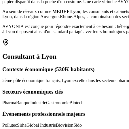
papier disparaît dans la poche d'un costume. Une carte virtuelle A
Au sein de réseaux comme
MEDEF Lyon
, les
consultants et cabinet
Lyon
, dans la région Auvergne-Rhône-Alpes
, la combinaison
des sec
AVYONIA est conçue pour répondre exactement à ce besoin : hébergemen
à
Lyon
disposent ainsi d'un standard partagé avec leurs homologues pa
Consultant
à
Lyon
Contexte économique
(530K habitants)
2ème pôle économique français, Lyon excelle dans les secteurs pharma
Secteurs économiques clés
Pharma
Banque
Industrie
Gastronomie
Biotech
Événements professionnels majeurs
Pollutec
Sirha
Global Industrie
Biovision
Sido