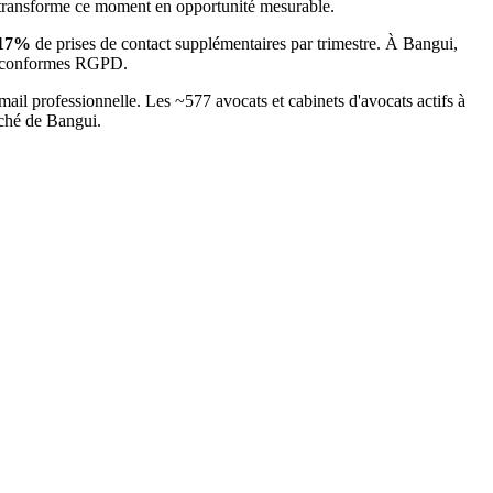
 transforme ce moment en opportunité mesurable.
17
%
de prises de contact supplémentaires par trimestre. À
Bangui
,
 et conformes RGPD.
mail professionnelle. Les ~
577
avocats et cabinets d'avocats
actifs à
rché
de Bangui
.