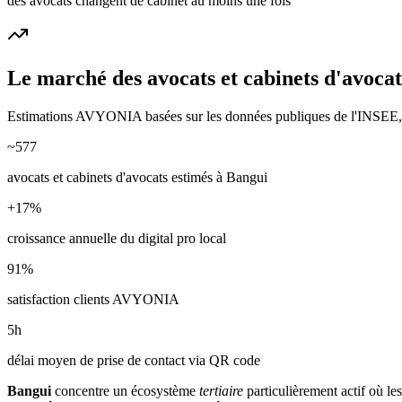
des avocats changent de cabinet au moins une fois
Le marché des
avocats et cabinets d'avocat
Estimations AVYONIA basées sur les données publiques de l'INSEE, de
~
577
avocats et cabinets d'avocats
estimés à
Bangui
+
17
%
croissance annuelle du digital pro local
91
%
satisfaction clients AVYONIA
5
h
délai moyen de prise de contact via QR code
Bangui
concentre un écosystème
tertiaire
particulièrement actif où les