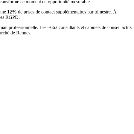
 transforme ce moment en opportunité mesurable.
enne
12
%
de prises de contact supplémentaires par trimestre. À
ormes RGPD.
mail professionnelle. Les ~
663
consultants et cabinets de conseil
actifs
marché
de Rennes
.