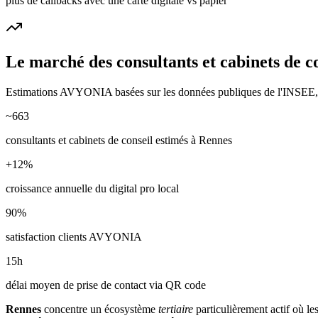
plus de callbacks avec une carte digitale vs papier
Le marché des
consultants et cabinets de c
Estimations AVYONIA basées sur les données publiques de l'INSEE, de
~
663
consultants et cabinets de conseil
estimés à
Rennes
+
12
%
croissance annuelle du digital pro local
90
%
satisfaction clients AVYONIA
15
h
délai moyen de prise de contact via QR code
Rennes
concentre un écosystème
tertiaire
particulièrement actif où le