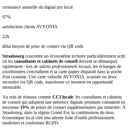
croissance annuelle du digital pro local
97
%
satisfaction clients AVYONIA
22
h
délai moyen de prise de contact via QR code
Strasbourg
concentre un écosystème
tertiaire
particulièrement actif
où les
consultants et cabinets de conseil
doivent se démarquer
rapidement : lors de
salons professionnels locaux
, les échanges de
coordonnées s'enchaînent et la carte papier disparaît dans la poche
d'un costume. Une carte virtuelle AVYONIA, scannée en deux
secondes via QR code, transforme ce moment en opportunité
mesurable.
Au sein de réseaux comme
CCI locale
, les
consultants et cabinets
de conseil
qui adoptent une présence digitale premium constatent en
moyenne
19
%
de prises de contact supplémentaires par trimestre. À
Strasbourg
, dans la région Grand Est
, la combinaison
du tissu
économique local
crée une attente forte d'outils professionnels
modernes et conformes RGPD.