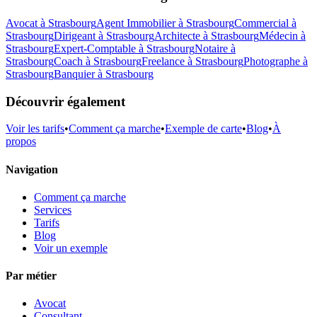
Avocat
à
Strasbourg
Agent Immobilier
à
Strasbourg
Commercial
à
Strasbourg
Dirigeant
à
Strasbourg
Architecte
à
Strasbourg
Médecin
à
Strasbourg
Expert-Comptable
à
Strasbourg
Notaire
à
Strasbourg
Coach
à
Strasbourg
Freelance
à
Strasbourg
Photographe
à
Strasbourg
Banquier
à
Strasbourg
Découvrir également
Voir les tarifs
•
Comment ça marche
•
Exemple de carte
•
Blog
•
À
propos
Navigation
Comment ça marche
Services
Tarifs
Blog
Voir un exemple
Par métier
Avocat
Consultant