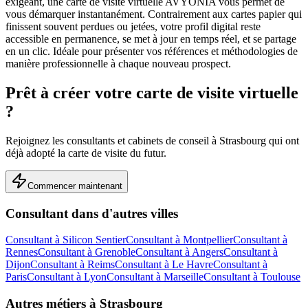
exigeant, une carte de visite virtuelle AVYONIA vous permet de
vous démarquer instantanément. Contrairement aux cartes papier qui
finissent souvent perdues ou jetées, votre profil digital reste
accessible en permanence, se met à jour en temps réel, et se partage
en un clic.
Idéale pour présenter vos références et méthodologies de
manière professionnelle à chaque nouveau prospect.
Prêt à créer votre carte de visite virtuelle
?
Rejoignez les
consultants et cabinets de conseil
à
Strasbourg
qui ont
déjà adopté la carte de visite du futur.
Commencer maintenant
Consultant
dans d'autres villes
Consultant
à
Silicon Sentier
Consultant
à
Montpellier
Consultant
à
Rennes
Consultant
à
Grenoble
Consultant
à
Angers
Consultant
à
Dijon
Consultant
à
Reims
Consultant
à
Le Havre
Consultant
à
Paris
Consultant
à
Lyon
Consultant
à
Marseille
Consultant
à
Toulouse
Autres métiers à
Strasbourg