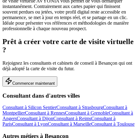
de visite virtuelle AVYONIA vous permet de vous démarquer
instantanément. Contrairement aux cartes papier qui finissent
souvent perdues ou jetées, votre profil digital reste accessible en
permanence, se met à jour en temps réel, et se partage en un clic.
Idéale pour présenter vos références et méthodologies de manière
professionnelle à chaque nouveau prospect.
Prêt à créer votre carte de visite virtuelle
?
Rejoignez les
consultants et cabinets de conseil
à
Besançon
qui ont
déjà adopté la carte de visite du futur.
Commencer maintenant
Consultant
dans d'autres villes
Consultant
à
Silicon Sentier
Consultant
à
Strasbourg
Consultant
à
Montpellier
Consultant
à
Rennes
Consultant
à
Grenoble
Consultant
à
Angers
Consultant
à
Dijon
Consultant
à
Reims
Consultant
à
Paris
Consultant
à
Lyon
Consultant
à
Marseille
Consultant
à
Toulouse
Autres métiers à
Besançon