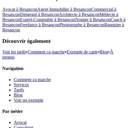
Avocat
à
Besançon
Agent Immobilier
à
Besançon
Commercial
à
Besançon
Dirigeant
à
Besançon
Architecte
à
Besançon
Médecin
à
Besançon
Expert-Comptable
à
Besançon
Notaire
à
Besançon
Coach
à
Besançon
Freelance
à
Besançon
Photographe
à
Besançon
Banquier
à
Besançon
Découvrir également
Voir les tarifs
•
Comment ça marche
•
Exemple de carte
•
Blog
•
À
propos
Navigation
Comment ça marche
Services
Tarifs
Blog
Voir un exemple
Par métier
Avocat
Consultant