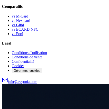
Comparatifs
vs M-Card
vs Nextcard
vs Glibl
vs ECARD NFC
vs Popl
Légal
Conditions d'utilisation
Conditions de vente
Confidentialité
Cookies
Gérer mes cookies
info@avyonia.com