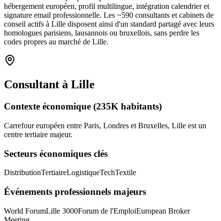
hébergement européen, profil multilingue, intégration calendrier et
signature email professionnelle. Les ~
590
consultants et cabinets de
conseil
actifs à
Lille
disposent ainsi d'un standard partagé avec leurs
homologues parisiens, lausannois ou bruxellois, sans perdre les
codes propres au marché
de Lille
.
Consultant
à
Lille
Contexte économique
(235K habitants)
Carrefour européen entre Paris, Londres et Bruxelles, Lille est un
centre tertiaire majeur.
Secteurs économiques clés
Distribution
Tertiaire
Logistique
Tech
Textile
Événements professionnels majeurs
World Forum
Lille 3000
Forum de l'Emploi
European Broker
Meeting