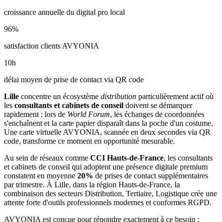
croissance annuelle du digital pro local
96
%
satisfaction clients AVYONIA
10
h
délai moyen de prise de contact via QR code
Lille
concentre un écosystème
distribution
particulièrement actif où
les
consultants et cabinets de conseil
doivent se démarquer
rapidement : lors de
World Forum
, les échanges de coordonnées
s'enchaînent et la carte papier disparaît dans la poche d'un costume.
Une carte virtuelle AVYONIA, scannée en deux secondes via QR
code, transforme ce moment en opportunité mesurable.
Au sein de réseaux comme
CCI Hauts-de-France
, les
consultants
et cabinets de conseil
qui adoptent une présence digitale premium
constatent en moyenne
20
%
de prises de contact supplémentaires
par trimestre. À
Lille
, dans la région Hauts-de-France
, la
combinaison
des secteurs Distribution, Tertiaire, Logistique
crée une
attente forte d'outils professionnels modernes et conformes RGPD.
AVYONIA est conçue pour répondre exactement à ce besoin :