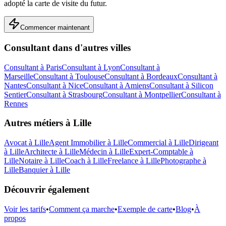
adopté la carte de visite du futur.
Commencer maintenant
Consultant
dans d'autres villes
Consultant
à
Paris
Consultant
à
Lyon
Consultant
à
Marseille
Consultant
à
Toulouse
Consultant
à
Bordeaux
Consultant
à
Nantes
Consultant
à
Nice
Consultant
à
Amiens
Consultant
à
Silicon
Sentier
Consultant
à
Strasbourg
Consultant
à
Montpellier
Consultant
à
Rennes
Autres métiers à
Lille
Avocat
à
Lille
Agent Immobilier
à
Lille
Commercial
à
Lille
Dirigeant
à
Lille
Architecte
à
Lille
Médecin
à
Lille
Expert-Comptable
à
Lille
Notaire
à
Lille
Coach
à
Lille
Freelance
à
Lille
Photographe
à
Lille
Banquier
à
Lille
Découvrir également
Voir les tarifs
•
Comment ça marche
•
Exemple de carte
•
Blog
•
À
propos