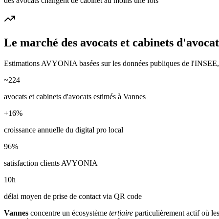
des avocats changent de cabinet au moins une fois
Le marché des
avocats et cabinets d'avocat
Estimations AVYONIA basées sur les données publiques de l'INSEE, de
~
224
avocats et cabinets d'avocats
estimés à
Vannes
+
16
%
croissance annuelle du digital pro local
96
%
satisfaction clients AVYONIA
10
h
délai moyen de prise de contact via QR code
Vannes
concentre un écosystème
tertiaire
particulièrement actif où le