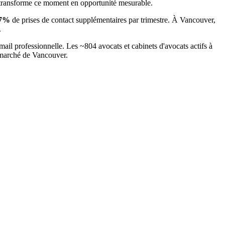
 transforme ce moment en opportunité mesurable.
7
%
de prises de contact supplémentaires par trimestre. À
Vancouver
,
.
mail professionnelle. Les ~
804
avocats et cabinets d'avocats
actifs à
u marché
de Vancouver
.