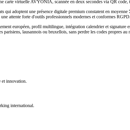
e. Une carte virtuelle AVYONIA, scannée en deux secondes via QR code,
ats
qui adoptent une présence digitale premium constatent en moyenne
 une attente forte d'outils professionnels modernes et conformes RGPD
t européen, profil multilingue, intégration calendrier et signature e
s parisiens, lausannois ou bruxellois, sans perdre les codes propres a
 et innovation.
king international.