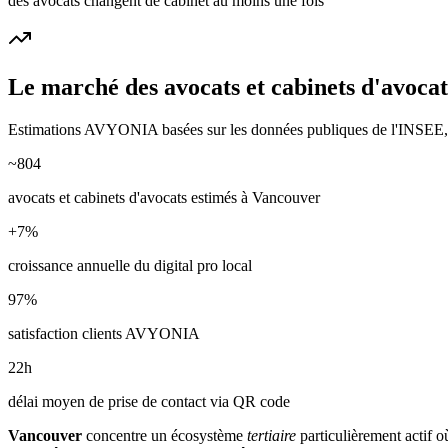
des avocats changent de cabinet au moins une fois
Le marché des
avocats et cabinets d'avocat
Estimations AVYONIA basées sur les données publiques de l'INSEE, de
~
804
avocats et cabinets d'avocats
estimés à
Vancouver
+
7
%
croissance annuelle du digital pro local
97
%
satisfaction clients AVYONIA
22
h
délai moyen de prise de contact via QR code
Vancouver
concentre un écosystème
tertiaire
particulièrement actif o