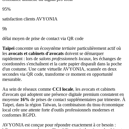
95
%
satisfaction clients AVYONIA
9
h
délai moyen de prise de contact via QR code
Taipei
concentre un écosystème
tertiaire
particulièrement actif où
les
avocats et cabinets d'avocats
doivent se démarquer
rapidement : lors de
salons professionnels locaux
, les échanges de
coordonnées s'enchaînent et la carte papier disparaît dans la poche
d'un costume. Une carte virtuelle AVYONIA, scannée en deux
secondes via QR code, transforme ce moment en opportunité
mesurable.
Au sein de réseaux comme
CCI locale
, les
avocats et cabinets
d'avocats
qui adoptent une présence digitale premium constatent en
moyenne
16
%
de prises de contact supplémentaires par trimestre. À
Taipei
, dans la région Taïwan
, la combinaison
du tissu économique
local
crée une attente forte d'outils professionnels modernes et
conformes RGPD.
AVYONIA est conçue pour répondre exactement à ce besoin :