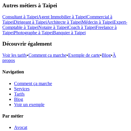
Autres métiers à
Taipei
Consultant
à
Taipei
Agent Immobilier
à
Taipei
Commercial
à
Taipei
Dirigeant
à
Taipei
Architecte
à
Taipei
Médecin
à
Taipei
Expert-
Comptable
à
Taipei
Notaire
à
Taipei
Coach
à
Taipei
Freelance
à
Taipei
Photographe
à
Taipei
Banquier
à
Taipei
Découvrir également
Voir les tarifs
•
Comment ça marche
•
Exemple de carte
•
Blog
•
À
propos
Navigation
Comment ça marche
Services
Tarifs
Blog
Voir un exemple
Par métier
Avocat