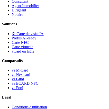
Consultant
Agent Immobilier
Dirigeant
Notaire
Solutions
🤖
Carte de visite IA
Profils AI-ready
Carte NFC
Carte virtuelle
vCard en ligne
Comparatifs
vs M-Card
vs Nextcard
vs Glibl
vs ECARD NFC
vs Popl
Légal
Conditions d'utilisation