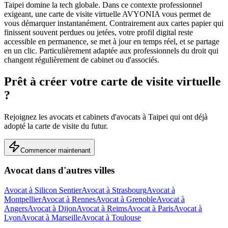
Taipei domine la tech globale.
Dans ce contexte professionnel
exigeant, une carte de visite virtuelle AVYONIA vous permet de
vous démarquer instantanément. Contrairement aux cartes papier qui
finissent souvent perdues ou jetées, votre profil digital reste
accessible en permanence, se met à jour en temps réel, et se partage
en un clic.
Particulièrement adaptée aux professionnels du droit qui
changent régulièrement de cabinet ou d'associés.
Prêt à créer votre carte de visite virtuelle
?
Rejoignez les
avocats et cabinets d'avocats
à
Taipei
qui ont déjà
adopté la carte de visite du futur.
Commencer maintenant
Avocat
dans d'autres villes
Avocat
à
Silicon Sentier
Avocat
à
Strasbourg
Avocat
à
Montpellier
Avocat
à
Rennes
Avocat
à
Grenoble
Avocat
à
Angers
Avocat
à
Dijon
Avocat
à
Reims
Avocat
à
Paris
Avocat
à
Lyon
Avocat
à
Marseille
Avocat
à
Toulouse