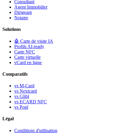
Consultant
Agent Immobilier
Dirigeant
Notaire
Solutions
🤖
Carte de visite IA
Profils AI-ready
Carte NFC
Carte virtuelle
vCard en ligne
Comparatifs
vs M-Card
vs Nextcard
vs Glibl
vs ECARD NFC
vs Popl
Légal
Conditions d'utilisation