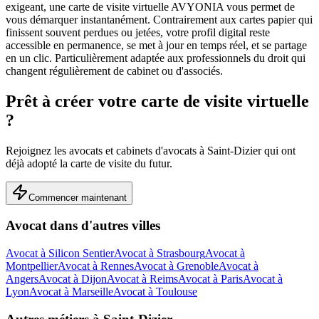
exigeant, une carte de visite virtuelle AVYONIA vous permet de
vous démarquer instantanément. Contrairement aux cartes papier qui
finissent souvent perdues ou jetées, votre profil digital reste
accessible en permanence, se met à jour en temps réel, et se partage
en un clic.
Particulièrement adaptée aux professionnels du droit qui
changent régulièrement de cabinet ou d'associés.
Prêt à créer votre carte de visite virtuelle
?
Rejoignez les
avocats et cabinets d'avocats
à
Saint-Dizier
qui ont
déjà adopté la carte de visite du futur.
Commencer maintenant
Avocat
dans d'autres villes
Avocat
à
Silicon Sentier
Avocat
à
Strasbourg
Avocat
à
Montpellier
Avocat
à
Rennes
Avocat
à
Grenoble
Avocat
à
Angers
Avocat
à
Dijon
Avocat
à
Reims
Avocat
à
Paris
Avocat
à
Lyon
Avocat
à
Marseille
Avocat
à
Toulouse