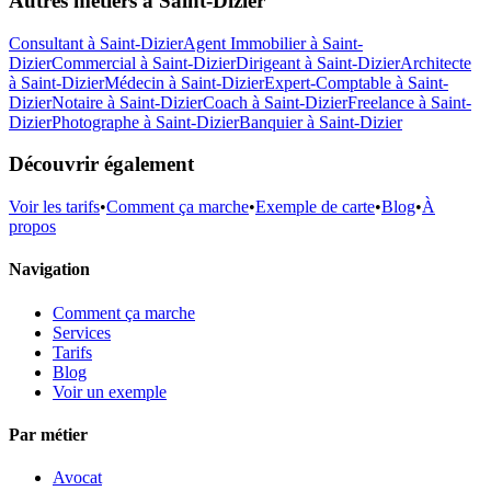
Autres métiers à
Saint-Dizier
Consultant
à
Saint-Dizier
Agent Immobilier
à
Saint-
Dizier
Commercial
à
Saint-Dizier
Dirigeant
à
Saint-Dizier
Architecte
à
Saint-Dizier
Médecin
à
Saint-Dizier
Expert-Comptable
à
Saint-
Dizier
Notaire
à
Saint-Dizier
Coach
à
Saint-Dizier
Freelance
à
Saint-
Dizier
Photographe
à
Saint-Dizier
Banquier
à
Saint-Dizier
Découvrir également
Voir les tarifs
•
Comment ça marche
•
Exemple de carte
•
Blog
•
À
propos
Navigation
Comment ça marche
Services
Tarifs
Blog
Voir un exemple
Par métier
Avocat