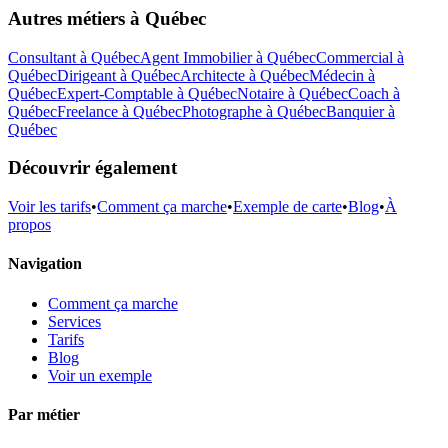
Autres métiers à
Québec
Consultant
à
Québec
Agent Immobilier
à
Québec
Commercial
à
Québec
Dirigeant
à
Québec
Architecte
à
Québec
Médecin
à
Québec
Expert-Comptable
à
Québec
Notaire
à
Québec
Coach
à
Québec
Freelance
à
Québec
Photographe
à
Québec
Banquier
à
Québec
Découvrir également
Voir les tarifs
•
Comment ça marche
•
Exemple de carte
•
Blog
•
À
propos
Navigation
Comment ça marche
Services
Tarifs
Blog
Voir un exemple
Par métier