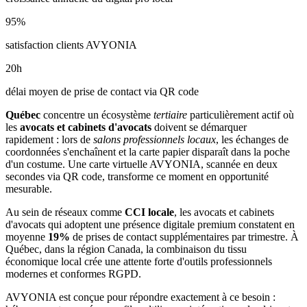
95
%
satisfaction clients AVYONIA
20
h
délai moyen de prise de contact via QR code
Québec
concentre un écosystème
tertiaire
particulièrement actif où
les
avocats et cabinets d'avocats
doivent se démarquer
rapidement : lors de
salons professionnels locaux
, les échanges de
coordonnées s'enchaînent et la carte papier disparaît dans la poche
d'un costume. Une carte virtuelle AVYONIA, scannée en deux
secondes via QR code, transforme ce moment en opportunité
mesurable.
Au sein de réseaux comme
CCI locale
, les
avocats et cabinets
d'avocats
qui adoptent une présence digitale premium constatent en
moyenne
19
%
de prises de contact supplémentaires par trimestre. À
Québec
, dans la région Canada
, la combinaison
du tissu
économique local
crée une attente forte d'outils professionnels
modernes et conformes RGPD.
AVYONIA est conçue pour répondre exactement à ce besoin :