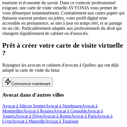
tourisme et économie du savoir.
Dans ce contexte professionnel
exigeant, une carte de visite virtuelle AVYONIA vous permet de
vous démarquer instantanément. Contrairement aux cartes papier qui
finissent souvent perdues ou jetées, votre profil digital reste
accessible en permanence, se met à jour en temps réel, et se partage
en un clic.
Particulièrement adaptée aux professionnels du droit qui
changent régulièrement de cabinet ou d'associés.
Prêt à créer votre carte de visite virtuelle
?
Rejoignez les
avocats et cabinets d'avocats
à
Québec
qui ont déjà
adopté la carte de visite du futur.
Commencer maintenant
Avocat
dans d'autres villes
Avocat
à
Silicon Sentier
Avocat
à
Strasbourg
Avocat
à
Montpellier
Avocat
à
Rennes
Avocat
à
Grenoble
Avocat
à
Angers
Avocat
à
Dijon
Avocat
à
Reims
Avocat
à
Paris
Avocat
à
Lyon
Avocat
à
Marseille
Avocat
à
Toulouse