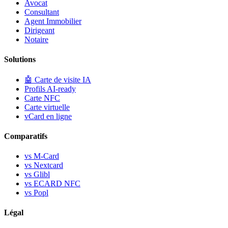
Avocat
Consultant
Agent Immobilier
Dirigeant
Notaire
Solutions
🤖
Carte de visite IA
Profils AI-ready
Carte NFC
Carte virtuelle
vCard en ligne
Comparatifs
vs M-Card
vs Nextcard
vs Glibl
vs ECARD NFC
vs Popl
Légal