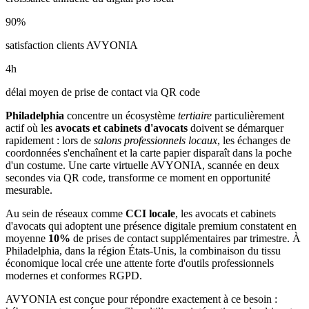
90
%
satisfaction clients AVYONIA
4
h
délai moyen de prise de contact via QR code
Philadelphia
concentre un écosystème
tertiaire
particulièrement
actif où les
avocats et cabinets d'avocats
doivent se démarquer
rapidement : lors de
salons professionnels locaux
, les échanges de
coordonnées s'enchaînent et la carte papier disparaît dans la poche
d'un costume. Une carte virtuelle AVYONIA, scannée en deux
secondes via QR code, transforme ce moment en opportunité
mesurable.
Au sein de réseaux comme
CCI locale
, les
avocats et cabinets
d'avocats
qui adoptent une présence digitale premium constatent en
moyenne
10
%
de prises de contact supplémentaires par trimestre. À
Philadelphia
, dans la région États-Unis
, la combinaison
du tissu
économique local
crée une attente forte d'outils professionnels
modernes et conformes RGPD.
AVYONIA est conçue pour répondre exactement à ce besoin :