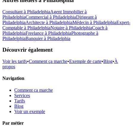
Autres métiers à
Philadelphia
Consultant
à
Philadelphia
Agent Immobilier
à
Philadelphia
Commercial
à
Philadelphia
Dirigeant
à
Philadelphia
Architecte
à
Philadelphia
Médecin
à
Philadelphia
Expert-
Comptable
à
Philadelphia
Notaire
à
Philadelphia
Coach
à
Philadelphia
Freelance
à
Philadelphia
Photographe
à
Philadelphia
Banquier
à
Philadelphia
Découvrir également
Voir les tarifs
•
Comment ça marche
•
Exemple de carte
•
Blog
•
À
propos
Navigation
Comment ça marche
Services
Tarifs
Blog
Voir un exemple
Par métier