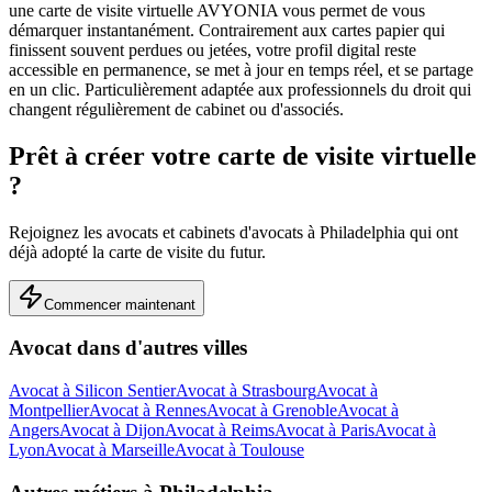
une carte de visite virtuelle AVYONIA vous permet de vous
démarquer instantanément. Contrairement aux cartes papier qui
finissent souvent perdues ou jetées, votre profil digital reste
accessible en permanence, se met à jour en temps réel, et se partage
en un clic.
Particulièrement adaptée aux professionnels du droit qui
changent régulièrement de cabinet ou d'associés.
Prêt à créer votre carte de visite virtuelle
?
Rejoignez les
avocats et cabinets d'avocats
à
Philadelphia
qui ont
déjà adopté la carte de visite du futur.
Commencer maintenant
Avocat
dans d'autres villes
Avocat
à
Silicon Sentier
Avocat
à
Strasbourg
Avocat
à
Montpellier
Avocat
à
Rennes
Avocat
à
Grenoble
Avocat
à
Angers
Avocat
à
Dijon
Avocat
à
Reims
Avocat
à
Paris
Avocat
à
Lyon
Avocat
à
Marseille
Avocat
à
Toulouse