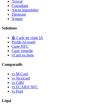
Avocat
Consultant
Agent Immobilier
Dirigeant
Notaire
Solutions
🤖
Carte de visite IA
Profils AI-ready
Carte NFC
Carte virtuelle
vCard en ligne
Comparatifs
vs M-Card
vs Nextcard
vs Glibl
vs ECARD NFC
vs Popl
Légal