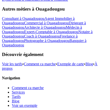
Autres métiers à
Ouagadougou
Consultant
à
Ouagadougou
Agent Immobilier
à
Ouagadougou
Commercial
à
Ouagadougou
Dirigeant
à
Ouagadougou
Architecte
à
Ouagadougou
Médecin
à
Ouagadougou
Expert-Comptable
à
Ouagadougou
Notaire
à
Ouagadougou
Coach
à
Ouagadougou
Freelance
à
Ouagadougou
Photographe
à
Ouagadougou
Banquier
à
Ouagadougou
Découvrir également
Voir les tarifs
•
Comment ça marche
•
Exemple de carte
•
Blog
•
À
propos
Navigation
Comment ça marche
Services
Tarifs
Blog
Voir un exemple