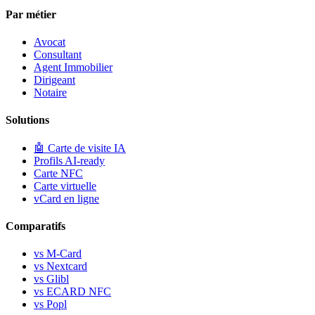
Par métier
Avocat
Consultant
Agent Immobilier
Dirigeant
Notaire
Solutions
🤖
Carte de visite IA
Profils AI-ready
Carte NFC
Carte virtuelle
vCard en ligne
Comparatifs
vs M-Card
vs Nextcard
vs Glibl
vs ECARD NFC
vs Popl