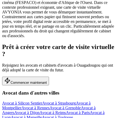
cinéma (FESPACO) et économie d'Afrique de l'Ouest.
Dans ce
contexte professionnel exigeant, une carte de visite virtuelle
AVYONIA vous permet de vous démarquer instantanément.
Contrairement aux cartes papier qui finissent souvent perdues ou
jetées, votre profil digital reste accessible en permanence, se met à
jour en temps réel, et se partage en un clic.
Particulièrement adaptée
aux professionnels du droit qui changent régulièrement de cabinet
ou d'associés.
Prêt à créer votre carte de visite virtuelle
?
Rejoignez les
avocats et cabinets d'avocats
à
Ouagadougou
qui ont
déjà adopté la carte de visite du futur.
Commencer maintenant
Avocat
dans d'autres villes
Avocat
à
Silicon Sentier
Avocat
à
Strasbourg
Avocat
à
Montpellier
Avocat
à
Rennes
Avocat
à
Grenoble
Avocat
à
Angers
Avocat
à
Dijon
Avocat
à
Reims
Avocat
à
Paris
Avocat
à
Lyon
Avocat
à
Marseille
Avocat
à
Toulouse