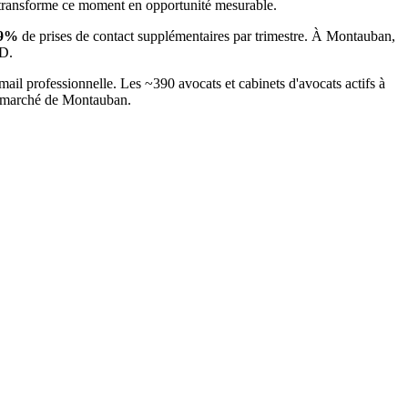
 transforme ce moment en opportunité mesurable.
9
%
de prises de contact supplémentaires par trimestre. À
Montauban
,
PD.
mail professionnelle. Les ~
390
avocats et cabinets d'avocats
actifs à
u marché
de Montauban
.