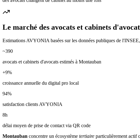
des avocats changent de cabinet au moins une fois
Le marché des
avocats et cabinets d'avocat
Estimations AVYONIA basées sur les données publiques de l'INSEE, de
~
390
avocats et cabinets d'avocats
estimés à
Montauban
+
9
%
croissance annuelle du digital pro local
94
%
satisfaction clients AVYONIA
8
h
délai moyen de prise de contact via QR code
Montauban
concentre un écosystème
tertiaire
particulièrement actif 