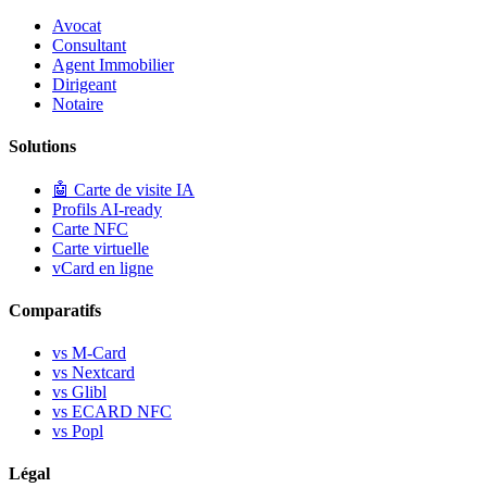
Avocat
Consultant
Agent Immobilier
Dirigeant
Notaire
Solutions
🤖
Carte de visite IA
Profils AI-ready
Carte NFC
Carte virtuelle
vCard en ligne
Comparatifs
vs M-Card
vs Nextcard
vs Glibl
vs ECARD NFC
vs Popl
Légal