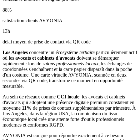
88
%
satisfaction clients AVYONIA
13
h
délai moyen de prise de contact via QR code
Los Angeles
concentre un écosystème
tertiaire
particulièrement actif
où les
avocats et cabinets d'avocats
doivent se démarquer
rapidement : lors de
salons professionnels locaux
, les échanges de
coordonnées s'enchaînent et la carte papier disparaît dans la poche
d'un costume. Une carte virtuelle AVYONIA, scannée en deux
secondes via QR code, transforme ce moment en opportunité
mesurable.
Au sein de réseaux comme
CCI locale
, les
avocats et cabinets
d'avocats
qui adoptent une présence digitale premium constatent en
moyenne
11
%
de prises de contact supplémentaires par trimestre. À
Los Angeles
, dans la région USA
, la combinaison
du tissu
économique local
crée une attente forte d'outils professionnels
modernes et conformes RGPD.
AVYONIA est conçue pour répondre exactement à ce besoin :