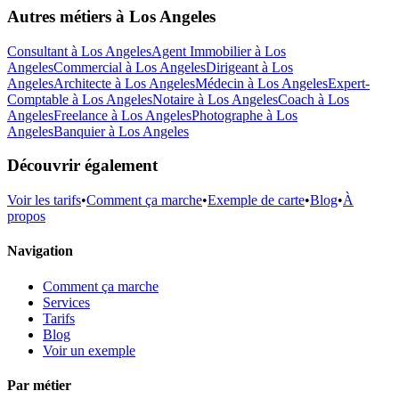
Autres métiers à
Los Angeles
Consultant
à
Los Angeles
Agent Immobilier
à
Los
Angeles
Commercial
à
Los Angeles
Dirigeant
à
Los
Angeles
Architecte
à
Los Angeles
Médecin
à
Los Angeles
Expert-
Comptable
à
Los Angeles
Notaire
à
Los Angeles
Coach
à
Los
Angeles
Freelance
à
Los Angeles
Photographe
à
Los
Angeles
Banquier
à
Los Angeles
Découvrir également
Voir les tarifs
•
Comment ça marche
•
Exemple de carte
•
Blog
•
À
propos
Navigation
Comment ça marche
Services
Tarifs
Blog
Voir un exemple
Par métier