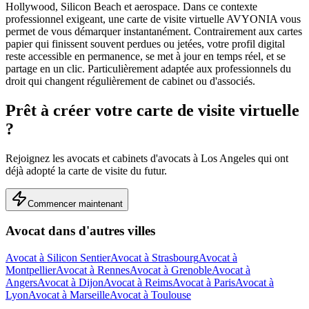
Hollywood, Silicon Beach et aerospace.
Dans ce contexte
professionnel exigeant, une carte de visite virtuelle AVYONIA vous
permet de vous démarquer instantanément. Contrairement aux cartes
papier qui finissent souvent perdues ou jetées, votre profil digital
reste accessible en permanence, se met à jour en temps réel, et se
partage en un clic.
Particulièrement adaptée aux professionnels du
droit qui changent régulièrement de cabinet ou d'associés.
Prêt à créer votre carte de visite virtuelle
?
Rejoignez les
avocats et cabinets d'avocats
à
Los Angeles
qui ont
déjà adopté la carte de visite du futur.
Commencer maintenant
Avocat
dans d'autres villes
Avocat
à
Silicon Sentier
Avocat
à
Strasbourg
Avocat
à
Montpellier
Avocat
à
Rennes
Avocat
à
Grenoble
Avocat
à
Angers
Avocat
à
Dijon
Avocat
à
Reims
Avocat
à
Paris
Avocat
à
Lyon
Avocat
à
Marseille
Avocat
à
Toulouse