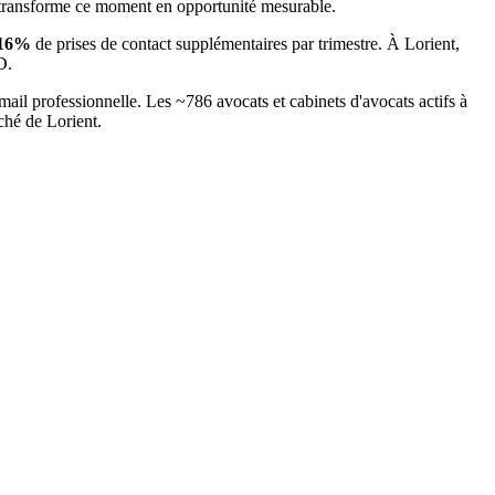
 transforme ce moment en opportunité mesurable.
16
%
de prises de contact supplémentaires par trimestre. À
Lorient
,
D.
mail professionnelle. Les ~
786
avocats et cabinets d'avocats
actifs à
rché
de Lorient
.