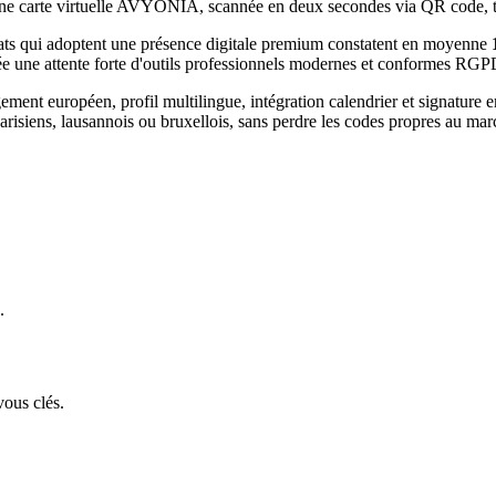
e. Une carte virtuelle AVYONIA, scannée en deux secondes via QR code,
ats
qui adoptent une présence digitale premium constatent en moyenne
ée une attente forte d'outils professionnels modernes et conformes RGP
t européen, profil multilingue, intégration calendrier et signature e
arisiens, lausannois ou bruxellois, sans perdre les codes propres au ma
.
vous clés.