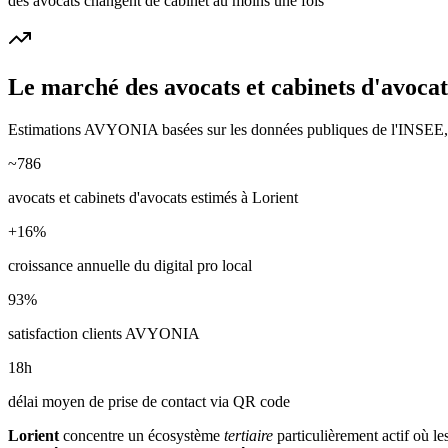
des avocats changent de cabinet au moins une fois
Le marché des
avocats et cabinets d'avocat
Estimations AVYONIA basées sur les données publiques de l'INSEE, de
~
786
avocats et cabinets d'avocats
estimés à
Lorient
+
16
%
croissance annuelle du digital pro local
93
%
satisfaction clients AVYONIA
18
h
délai moyen de prise de contact via QR code
Lorient
concentre un écosystème
tertiaire
particulièrement actif où le