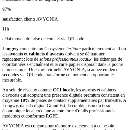
97
%
satisfaction clients AVYONIA
11
h
délai moyen de prise de contact via QR code
Longwy
concentre un écosystème
tertiaire
particulièrement actif où
les
avocats et cabinets d'avocats
doivent se démarquer
rapidement : lors de
salons professionnels locaux
, les échanges de
coordonnées s'enchaînent et la carte papier disparaît dans la poche
d'un costume. Une carte virtuelle AVYONIA, scannée en deux
secondes via QR code, transforme ce moment en opportunité
mesurable.
Au sein de réseaux comme
CCI locale
, les
avocats et cabinets
d'avocats
qui adoptent une présence digitale premium constatent en
moyenne
10
%
de prises de contact supplémentaires par trimestre. À
Longwy
, dans la région Grand Est
, la combinaison
du tissu
économique local
crée une attente forte d'outils professionnels
modernes et conformes RGPD.
AVYONIA est conçue pour répondre exactement à ce besoin :