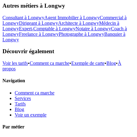
Autres métiers à
Longwy
Consultant
à
Longwy
Agent Immobilier
à
Longwy
Commercial
à
Longwy
Dirigeant
à
Longwy
Architecte
à
Longwy
Médecin
à
Longwy
Expert-Comptable
à
Longwy
Notaire
à
Longwy
Coach
à
Longwy
Freelance
à
Longwy
Photographe
à
Longwy
Banquier
à
Longwy
Découvrir également
Voir les tarifs
•
Comment ça marche
•
Exemple de carte
•
Blog
•
À
propos
Navigation
Comment ça marche
Services
Tarifs
Blog
Voir un exemple
Par métier