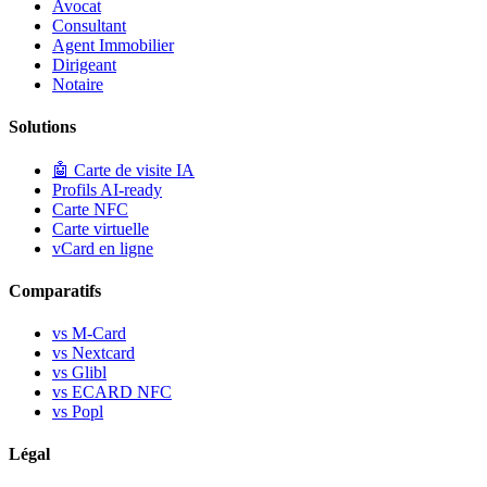
Avocat
Consultant
Agent Immobilier
Dirigeant
Notaire
Solutions
🤖
Carte de visite IA
Profils AI-ready
Carte NFC
Carte virtuelle
vCard en ligne
Comparatifs
vs M-Card
vs Nextcard
vs Glibl
vs ECARD NFC
vs Popl
Légal