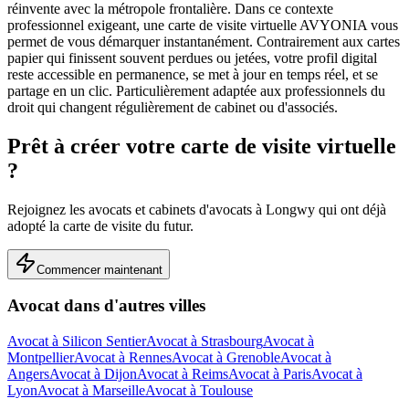
réinvente avec la métropole frontalière.
Dans ce contexte
professionnel exigeant, une carte de visite virtuelle AVYONIA vous
permet de vous démarquer instantanément. Contrairement aux cartes
papier qui finissent souvent perdues ou jetées, votre profil digital
reste accessible en permanence, se met à jour en temps réel, et se
partage en un clic.
Particulièrement adaptée aux professionnels du
droit qui changent régulièrement de cabinet ou d'associés.
Prêt à créer votre carte de visite virtuelle
?
Rejoignez les
avocats et cabinets d'avocats
à
Longwy
qui ont déjà
adopté la carte de visite du futur.
Commencer maintenant
Avocat
dans d'autres villes
Avocat
à
Silicon Sentier
Avocat
à
Strasbourg
Avocat
à
Montpellier
Avocat
à
Rennes
Avocat
à
Grenoble
Avocat
à
Angers
Avocat
à
Dijon
Avocat
à
Reims
Avocat
à
Paris
Avocat
à
Lyon
Avocat
à
Marseille
Avocat
à
Toulouse