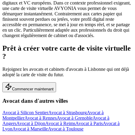
digitaux et VC européens.
Dans ce contexte professionnel exigeant,
une carte de visite virtuelle AVYONIA vous permet de vous
démarquer instantanément. Contrairement aux cartes papier qui
finissent souvent perdues ou jetées, votre profil digital reste
accessible en permanence, se met à jour en temps réel, et se partage
en un clic.
Particulièrement adaptée aux professionnels du droit qui
changent régulièrement de cabinet ou d'associés.
Prêt à créer votre carte de visite virtuelle
?
Rejoignez les
avocats et cabinets d'avocats
à
Lisbonne
qui ont déjà
adopté la carte de visite du futur.
Commencer maintenant
Avocat
dans d'autres villes
Avocat
à
Silicon Sentier
Avocat
à
Strasbourg
Avocat
à
Montpellier
Avocat
à
Rennes
Avocat
à
Grenoble
Avocat
à
Angers
Avocat
à
Dijon
Avocat
à
Reims
Avocat
à
Paris
Avocat
à
Lyon
Avocat
à
Marseille
Avocat
à
Toulouse