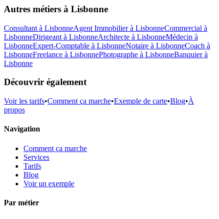
Autres métiers à
Lisbonne
Consultant
à
Lisbonne
Agent Immobilier
à
Lisbonne
Commercial
à
Lisbonne
Dirigeant
à
Lisbonne
Architecte
à
Lisbonne
Médecin
à
Lisbonne
Expert-Comptable
à
Lisbonne
Notaire
à
Lisbonne
Coach
à
Lisbonne
Freelance
à
Lisbonne
Photographe
à
Lisbonne
Banquier
à
Lisbonne
Découvrir également
Voir les tarifs
•
Comment ça marche
•
Exemple de carte
•
Blog
•
À
propos
Navigation
Comment ça marche
Services
Tarifs
Blog
Voir un exemple
Par métier