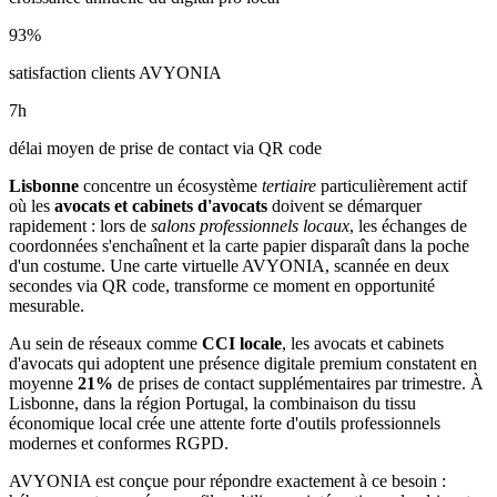
93
%
satisfaction clients AVYONIA
7
h
délai moyen de prise de contact via QR code
Lisbonne
concentre un écosystème
tertiaire
particulièrement actif
où les
avocats et cabinets d'avocats
doivent se démarquer
rapidement : lors de
salons professionnels locaux
, les échanges de
coordonnées s'enchaînent et la carte papier disparaît dans la poche
d'un costume. Une carte virtuelle AVYONIA, scannée en deux
secondes via QR code, transforme ce moment en opportunité
mesurable.
Au sein de réseaux comme
CCI locale
, les
avocats et cabinets
d'avocats
qui adoptent une présence digitale premium constatent en
moyenne
21
%
de prises de contact supplémentaires par trimestre. À
Lisbonne
, dans la région Portugal
, la combinaison
du tissu
économique local
crée une attente forte d'outils professionnels
modernes et conformes RGPD.
AVYONIA est conçue pour répondre exactement à ce besoin :