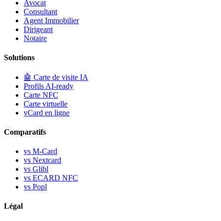
Avocat
Consultant
Agent Immobilier
Dirigeant
Notaire
Solutions
🤖
Carte de visite IA
Profils AI-ready
Carte NFC
Carte virtuelle
vCard en ligne
Comparatifs
vs M-Card
vs Nextcard
vs Glibl
vs ECARD NFC
vs Popl
Légal