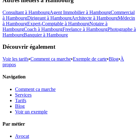
Autres métiers à
Hambourg
Consultant
à
Hambourg
Agent Immobilier
à
Hambourg
Commercial
à
Hambourg
Dirigeant
à
Hambourg
Architecte
à
Hambourg
Médecin
à
Hambourg
Expert-Comptable
à
Hambourg
Notaire
à
Hambourg
Coach
à
Hambourg
Freelance
à
Hambourg
Photographe
à
Hambourg
Banquier
à
Hambourg
Découvrir également
Voir les tarifs
•
Comment ça marche
•
Exemple de carte
•
Blog
•
À
propos
Navigation
Comment ça marche
Services
Tarifs
Blog
Voir un exemple
Par métier
Avocat