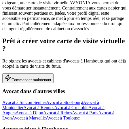
exigeant, une carte de visite virtuelle AVYONIA vous permet de
vous démarquer instantanément. Contrairement aux cartes papier qui
finissent souvent perdues ou jetées, votre profil digital reste
accessible en permanence, se met à jour en temps réel, et se partage
en un clic.
Particulièrement adaptée aux professionnels du droit qui
changent régulièrement de cabinet ou d'associés.
Prêt à créer votre carte de visite virtuelle
?
Rejoignez les
avocats et cabinets d'avocats
à
Hambourg
qui ont déjà
adopté la carte de visite du futur.
Commencer maintenant
Avocat
dans d'autres villes
Avocat
à
Silicon Sentier
Avocat
à
Strasbourg
Avocat
à
Montpellier
Avocat
à
Rennes
Avocat
à
Grenoble
Avocat
à
Angers
Avocat
à
Dijon
Avocat
à
Reims
Avocat
à
Paris
Avocat
à
Lyon
Avocat
à
Marseille
Avocat
à
Toulouse