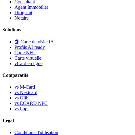
Consultant
Agent Immobilier
Dirigeant
Notaire
Solutions
🤖
Carte de visite IA
Profils AI-ready
Carte NFC
Carte virtuelle
vCard en ligne
Comparatifs
vs M-Card
vs Nextcard
vs Glibl
vs ECARD NFC
vs Popl
Légal
Conditions d'utilisation