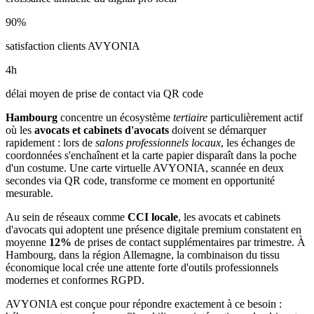
90
%
satisfaction clients AVYONIA
4
h
délai moyen de prise de contact via QR code
Hambourg
concentre un écosystème
tertiaire
particulièrement actif
où les
avocats et cabinets d'avocats
doivent se démarquer
rapidement : lors de
salons professionnels locaux
, les échanges de
coordonnées s'enchaînent et la carte papier disparaît dans la poche
d'un costume. Une carte virtuelle AVYONIA, scannée en deux
secondes via QR code, transforme ce moment en opportunité
mesurable.
Au sein de réseaux comme
CCI locale
, les
avocats et cabinets
d'avocats
qui adoptent une présence digitale premium constatent en
moyenne
12
%
de prises de contact supplémentaires par trimestre. À
Hambourg
, dans la région Allemagne
, la combinaison
du tissu
économique local
crée une attente forte d'outils professionnels
modernes et conformes RGPD.
AVYONIA est conçue pour répondre exactement à ce besoin :