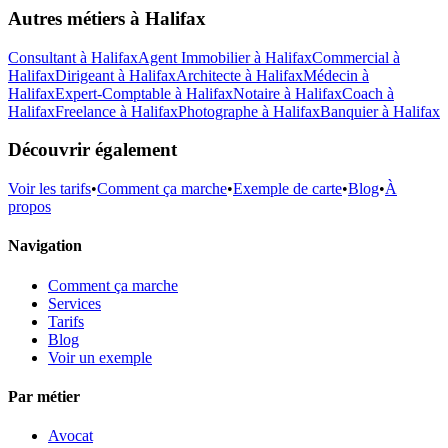
Autres métiers à
Halifax
Consultant
à
Halifax
Agent Immobilier
à
Halifax
Commercial
à
Halifax
Dirigeant
à
Halifax
Architecte
à
Halifax
Médecin
à
Halifax
Expert-Comptable
à
Halifax
Notaire
à
Halifax
Coach
à
Halifax
Freelance
à
Halifax
Photographe
à
Halifax
Banquier
à
Halifax
Découvrir également
Voir les tarifs
•
Comment ça marche
•
Exemple de carte
•
Blog
•
À
propos
Navigation
Comment ça marche
Services
Tarifs
Blog
Voir un exemple
Par métier
Avocat