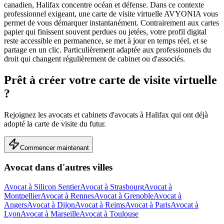
canadien, Halifax concentre océan et défense.
Dans ce contexte
professionnel exigeant, une carte de visite virtuelle AVYONIA vous
permet de vous démarquer instantanément. Contrairement aux cartes
papier qui finissent souvent perdues ou jetées, votre profil digital
reste accessible en permanence, se met à jour en temps réel, et se
partage en un clic.
Particulièrement adaptée aux professionnels du
droit qui changent régulièrement de cabinet ou d'associés.
Prêt à créer votre carte de visite virtuelle
?
Rejoignez les
avocats et cabinets d'avocats
à
Halifax
qui ont déjà
adopté la carte de visite du futur.
Commencer maintenant
Avocat
dans d'autres villes
Avocat
à
Silicon Sentier
Avocat
à
Strasbourg
Avocat
à
Montpellier
Avocat
à
Rennes
Avocat
à
Grenoble
Avocat
à
Angers
Avocat
à
Dijon
Avocat
à
Reims
Avocat
à
Paris
Avocat
à
Lyon
Avocat
à
Marseille
Avocat
à
Toulouse