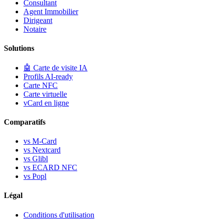
Consultant
Agent Immobilier
Dirigeant
Notaire
Solutions
🤖
Carte de visite IA
Profils AI-ready
Carte NFC
Carte virtuelle
vCard en ligne
Comparatifs
vs M-Card
vs Nextcard
vs Glibl
vs ECARD NFC
vs Popl
Légal
Conditions d'utilisation