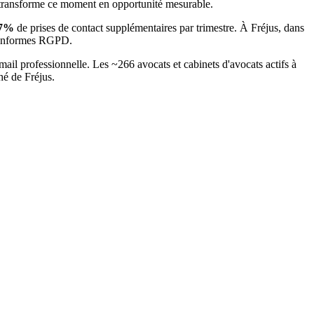
 transforme ce moment en opportunité mesurable.
7
%
de prises de contact supplémentaires par trimestre. À
Fréjus
, dans
t conformes RGPD.
mail professionnelle. Les ~
266
avocats et cabinets d'avocats
actifs à
ché
de Fréjus
.