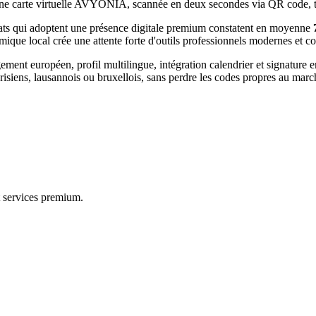
e. Une carte virtuelle AVYONIA, scannée en deux secondes via QR code,
ats
qui adoptent une présence digitale premium constatent en moyenne
omique local
crée une attente forte d'outils professionnels modernes e
t européen, profil multilingue, intégration calendrier et signature e
isiens, lausannois ou bruxellois, sans perdre les codes propres au mar
et services premium.