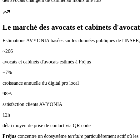
des avocats changent de cabinet au moins une fois
Le marché des
avocats et cabinets d'avocat
Estimations AVYONIA basées sur les données publiques de l'INSEE, de
~
266
avocats et cabinets d'avocats
estimés à
Fréjus
+
7
%
croissance annuelle du digital pro local
98
%
satisfaction clients AVYONIA
12
h
délai moyen de prise de contact via QR code
Fréjus
concentre un écosystème
tertiaire
particulièrement actif où les