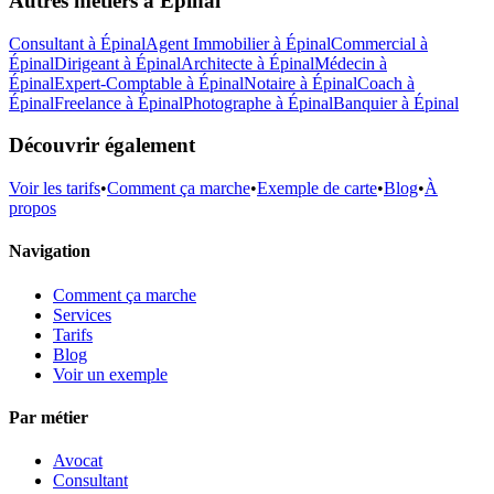
Autres métiers à
Épinal
Consultant
à
Épinal
Agent Immobilier
à
Épinal
Commercial
à
Épinal
Dirigeant
à
Épinal
Architecte
à
Épinal
Médecin
à
Épinal
Expert-Comptable
à
Épinal
Notaire
à
Épinal
Coach
à
Épinal
Freelance
à
Épinal
Photographe
à
Épinal
Banquier
à
Épinal
Découvrir également
Voir les tarifs
•
Comment ça marche
•
Exemple de carte
•
Blog
•
À
propos
Navigation
Comment ça marche
Services
Tarifs
Blog
Voir un exemple
Par métier
Avocat
Consultant