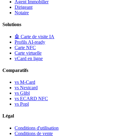
Agent Immobilier
Dirigeant
Notaire
Solutions
🤖
Carte de visite IA
Profils AI-ready
Carte NFC
Carte virtuelle
vCard en ligne
Comparatifs
vs M-Card
vs Nextcard
vs Glibl
vs ECARD NFC
vs Popl
Légal
Conditions d'utilisation
Conditions de vente