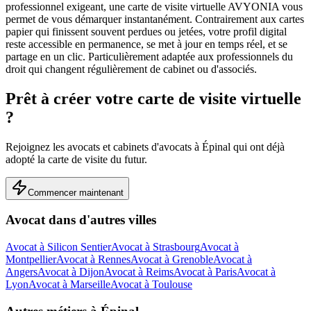
professionnel exigeant, une carte de visite virtuelle AVYONIA vous
permet de vous démarquer instantanément. Contrairement aux cartes
papier qui finissent souvent perdues ou jetées, votre profil digital
reste accessible en permanence, se met à jour en temps réel, et se
partage en un clic.
Particulièrement adaptée aux professionnels du
droit qui changent régulièrement de cabinet ou d'associés.
Prêt à créer votre carte de visite virtuelle
?
Rejoignez les
avocats et cabinets d'avocats
à
Épinal
qui ont déjà
adopté la carte de visite du futur.
Commencer maintenant
Avocat
dans d'autres villes
Avocat
à
Silicon Sentier
Avocat
à
Strasbourg
Avocat
à
Montpellier
Avocat
à
Rennes
Avocat
à
Grenoble
Avocat
à
Angers
Avocat
à
Dijon
Avocat
à
Reims
Avocat
à
Paris
Avocat
à
Lyon
Avocat
à
Marseille
Avocat
à
Toulouse