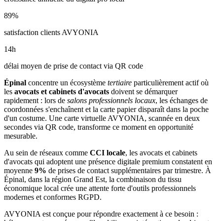
89
%
satisfaction clients AVYONIA
14
h
délai moyen de prise de contact via QR code
Épinal
concentre un écosystème
tertiaire
particulièrement actif où
les
avocats et cabinets d'avocats
doivent se démarquer
rapidement : lors de
salons professionnels locaux
, les échanges de
coordonnées s'enchaînent et la carte papier disparaît dans la poche
d'un costume. Une carte virtuelle AVYONIA, scannée en deux
secondes via QR code, transforme ce moment en opportunité
mesurable.
Au sein de réseaux comme
CCI locale
, les
avocats et cabinets
d'avocats
qui adoptent une présence digitale premium constatent en
moyenne
9
%
de prises de contact supplémentaires par trimestre. À
Épinal
, dans la région Grand Est
, la combinaison
du tissu
économique local
crée une attente forte d'outils professionnels
modernes et conformes RGPD.
AVYONIA est conçue pour répondre exactement à ce besoin :