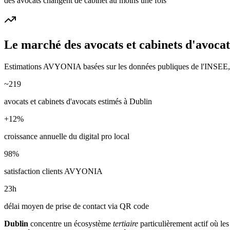
des avocats changent de cabinet au moins une fois
Le marché des
avocats et cabinets d'avocat
Estimations AVYONIA basées sur les données publiques de l'INSEE, de
~
219
avocats et cabinets d'avocats
estimés à
Dublin
+
12
%
croissance annuelle du digital pro local
98
%
satisfaction clients AVYONIA
23
h
délai moyen de prise de contact via QR code
Dublin
concentre un écosystème
tertiaire
particulièrement actif où les