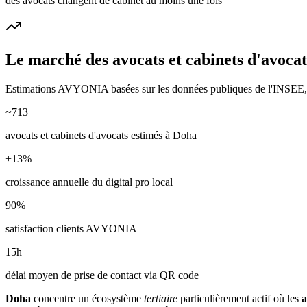
des avocats changent de cabinet au moins une fois
Le marché des
avocats et cabinets d'avocat
Estimations AVYONIA basées sur les données publiques de l'INSEE, de
~
713
avocats et cabinets d'avocats
estimés à
Doha
+
13
%
croissance annuelle du digital pro local
90
%
satisfaction clients AVYONIA
15
h
délai moyen de prise de contact via QR code
Doha
concentre un écosystème
tertiaire
particulièrement actif où les
a