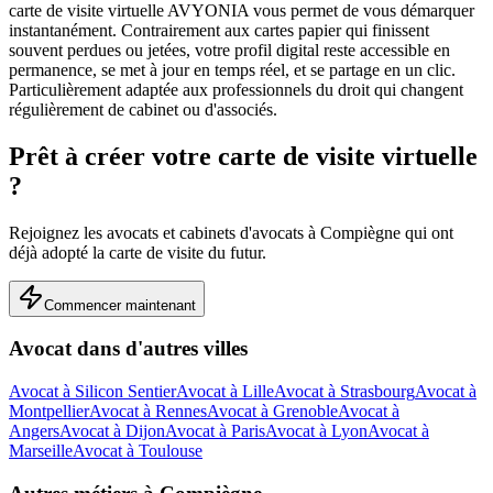
carte de visite virtuelle AVYONIA vous permet de vous démarquer
instantanément. Contrairement aux cartes papier qui finissent
souvent perdues ou jetées, votre profil digital reste accessible en
permanence, se met à jour en temps réel, et se partage en un clic.
Particulièrement adaptée aux professionnels du droit qui changent
régulièrement de cabinet ou d'associés.
Prêt à créer votre carte de visite virtuelle
?
Rejoignez les
avocats et cabinets d'avocats
à
Compiègne
qui ont
déjà adopté la carte de visite du futur.
Commencer maintenant
Avocat
dans d'autres villes
Avocat
à
Silicon Sentier
Avocat
à
Lille
Avocat
à
Strasbourg
Avocat
à
Montpellier
Avocat
à
Rennes
Avocat
à
Grenoble
Avocat
à
Angers
Avocat
à
Dijon
Avocat
à
Paris
Avocat
à
Lyon
Avocat
à
Marseille
Avocat
à
Toulouse