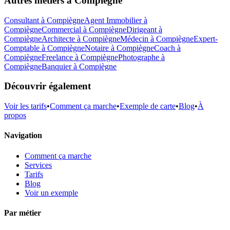
Autres métiers à
Compiègne
Consultant
à
Compiègne
Agent Immobilier
à
Compiègne
Commercial
à
Compiègne
Dirigeant
à
Compiègne
Architecte
à
Compiègne
Médecin
à
Compiègne
Expert-
Comptable
à
Compiègne
Notaire
à
Compiègne
Coach
à
Compiègne
Freelance
à
Compiègne
Photographe
à
Compiègne
Banquier
à
Compiègne
Découvrir également
Voir les tarifs
•
Comment ça marche
•
Exemple de carte
•
Blog
•
À
propos
Navigation
Comment ça marche
Services
Tarifs
Blog
Voir un exemple
Par métier