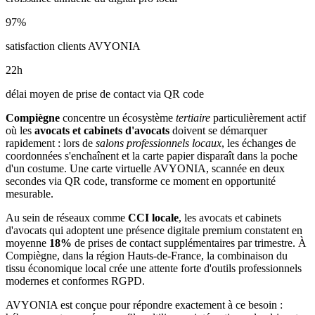
97
%
satisfaction clients AVYONIA
22
h
délai moyen de prise de contact via QR code
Compiègne
concentre un écosystème
tertiaire
particulièrement actif
où les
avocats et cabinets d'avocats
doivent se démarquer
rapidement : lors de
salons professionnels locaux
, les échanges de
coordonnées s'enchaînent et la carte papier disparaît dans la poche
d'un costume. Une carte virtuelle AVYONIA, scannée en deux
secondes via QR code, transforme ce moment en opportunité
mesurable.
Au sein de réseaux comme
CCI locale
, les
avocats et cabinets
d'avocats
qui adoptent une présence digitale premium constatent en
moyenne
18
%
de prises de contact supplémentaires par trimestre. À
Compiègne
, dans la région Hauts-de-France
, la combinaison
du
tissu économique local
crée une attente forte d'outils professionnels
modernes et conformes RGPD.
AVYONIA est conçue pour répondre exactement à ce besoin :