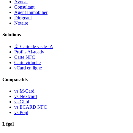
Avocat
Consultant
Agent Immobilier
Dirigeant
Notaire
Solutions
🤖
Carte de visite IA
Profils AI-ready
Carte NFC
Carte virtuelle
vCard en ligne
Comparatifs
vs M-Card
vs Nextcard
vs Glibl
vs ECARD NFC
vs Popl
Légal