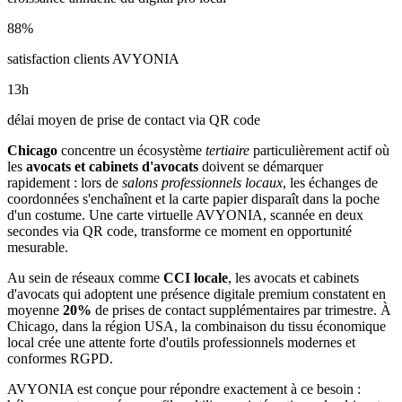
88
%
satisfaction clients AVYONIA
13
h
délai moyen de prise de contact via QR code
Chicago
concentre un écosystème
tertiaire
particulièrement actif où
les
avocats et cabinets d'avocats
doivent se démarquer
rapidement : lors de
salons professionnels locaux
, les échanges de
coordonnées s'enchaînent et la carte papier disparaît dans la poche
d'un costume. Une carte virtuelle AVYONIA, scannée en deux
secondes via QR code, transforme ce moment en opportunité
mesurable.
Au sein de réseaux comme
CCI locale
, les
avocats et cabinets
d'avocats
qui adoptent une présence digitale premium constatent en
moyenne
20
%
de prises de contact supplémentaires par trimestre. À
Chicago
, dans la région USA
, la combinaison
du tissu économique
local
crée une attente forte d'outils professionnels modernes et
conformes RGPD.
AVYONIA est conçue pour répondre exactement à ce besoin :