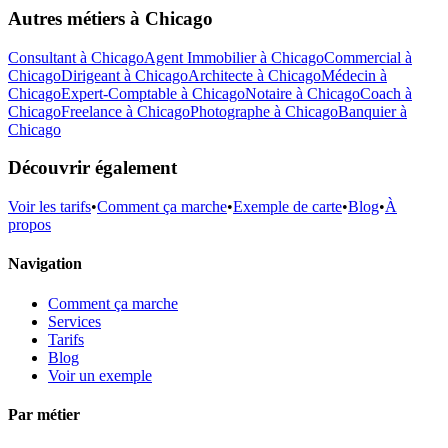
Autres métiers à
Chicago
Consultant
à
Chicago
Agent Immobilier
à
Chicago
Commercial
à
Chicago
Dirigeant
à
Chicago
Architecte
à
Chicago
Médecin
à
Chicago
Expert-Comptable
à
Chicago
Notaire
à
Chicago
Coach
à
Chicago
Freelance
à
Chicago
Photographe
à
Chicago
Banquier
à
Chicago
Découvrir également
Voir les tarifs
•
Comment ça marche
•
Exemple de carte
•
Blog
•
À
propos
Navigation
Comment ça marche
Services
Tarifs
Blog
Voir un exemple
Par métier