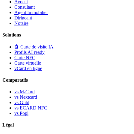
Avocat
Consultant
Agent Immobilier
Dirigeant
Notaire
Solutions
🤖
Carte de visite IA
Profils AI-ready
Carte NFC
Carte virtuelle
vCard en ligne
Comparatifs
vs M-Card
vs Nextcard
vs Glibl
vs ECARD NFC
vs Popl
Légal