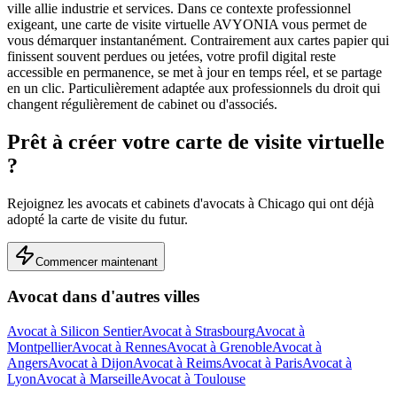
ville allie industrie et services.
Dans ce contexte professionnel
exigeant, une carte de visite virtuelle AVYONIA vous permet de
vous démarquer instantanément. Contrairement aux cartes papier qui
finissent souvent perdues ou jetées, votre profil digital reste
accessible en permanence, se met à jour en temps réel, et se partage
en un clic.
Particulièrement adaptée aux professionnels du droit qui
changent régulièrement de cabinet ou d'associés.
Prêt à créer votre carte de visite virtuelle
?
Rejoignez les
avocats et cabinets d'avocats
à
Chicago
qui ont déjà
adopté la carte de visite du futur.
Commencer maintenant
Avocat
dans d'autres villes
Avocat
à
Silicon Sentier
Avocat
à
Strasbourg
Avocat
à
Montpellier
Avocat
à
Rennes
Avocat
à
Grenoble
Avocat
à
Angers
Avocat
à
Dijon
Avocat
à
Reims
Avocat
à
Paris
Avocat
à
Lyon
Avocat
à
Marseille
Avocat
à
Toulouse