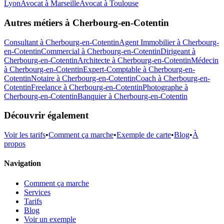
Lyon
Avocat
à
Marseille
Avocat
à
Toulouse
Autres métiers à
Cherbourg-en-Cotentin
Consultant
à
Cherbourg-en-Cotentin
Agent Immobilier
à
Cherbourg-
en-Cotentin
Commercial
à
Cherbourg-en-Cotentin
Dirigeant
à
Cherbourg-en-Cotentin
Architecte
à
Cherbourg-en-Cotentin
Médecin
à
Cherbourg-en-Cotentin
Expert-Comptable
à
Cherbourg-en-
Cotentin
Notaire
à
Cherbourg-en-Cotentin
Coach
à
Cherbourg-en-
Cotentin
Freelance
à
Cherbourg-en-Cotentin
Photographe
à
Cherbourg-en-Cotentin
Banquier
à
Cherbourg-en-Cotentin
Découvrir également
Voir les tarifs
•
Comment ça marche
•
Exemple de carte
•
Blog
•
À
propos
Navigation
Comment ça marche
Services
Tarifs
Blog
Voir un exemple