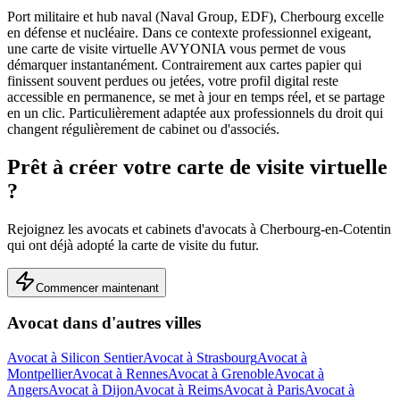
Port militaire et hub naval (Naval Group, EDF), Cherbourg excelle
en défense et nucléaire.
Dans ce contexte professionnel exigeant,
une carte de visite virtuelle AVYONIA vous permet de vous
démarquer instantanément. Contrairement aux cartes papier qui
finissent souvent perdues ou jetées, votre profil digital reste
accessible en permanence, se met à jour en temps réel, et se partage
en un clic.
Particulièrement adaptée aux professionnels du droit qui
changent régulièrement de cabinet ou d'associés.
Prêt à créer votre carte de visite virtuelle
?
Rejoignez les
avocats et cabinets d'avocats
à
Cherbourg-en-Cotentin
qui ont déjà adopté la carte de visite du futur.
Commencer maintenant
Avocat
dans d'autres villes
Avocat
à
Silicon Sentier
Avocat
à
Strasbourg
Avocat
à
Montpellier
Avocat
à
Rennes
Avocat
à
Grenoble
Avocat
à
Angers
Avocat
à
Dijon
Avocat
à
Reims
Avocat
à
Paris
Avocat
à