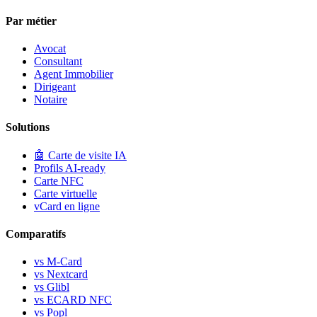
Par métier
Avocat
Consultant
Agent Immobilier
Dirigeant
Notaire
Solutions
🤖
Carte de visite IA
Profils AI-ready
Carte NFC
Carte virtuelle
vCard en ligne
Comparatifs
vs M-Card
vs Nextcard
vs Glibl
vs ECARD NFC
vs Popl