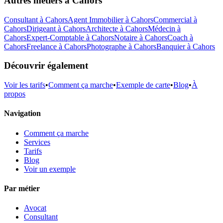
Autres métiers à
Cahors
Consultant
à
Cahors
Agent Immobilier
à
Cahors
Commercial
à
Cahors
Dirigeant
à
Cahors
Architecte
à
Cahors
Médecin
à
Cahors
Expert-Comptable
à
Cahors
Notaire
à
Cahors
Coach
à
Cahors
Freelance
à
Cahors
Photographe
à
Cahors
Banquier
à
Cahors
Découvrir également
Voir les tarifs
•
Comment ça marche
•
Exemple de carte
•
Blog
•
À
propos
Navigation
Comment ça marche
Services
Tarifs
Blog
Voir un exemple
Par métier
Avocat
Consultant