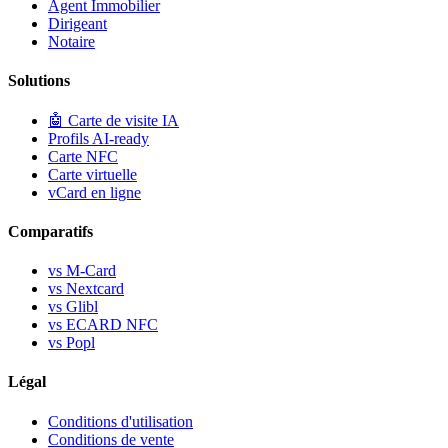
Agent Immobilier
Dirigeant
Notaire
Solutions
🤖
Carte de visite IA
Profils AI-ready
Carte NFC
Carte virtuelle
vCard en ligne
Comparatifs
vs M-Card
vs Nextcard
vs Glibl
vs ECARD NFC
vs Popl
Légal
Conditions d'utilisation
Conditions de vente