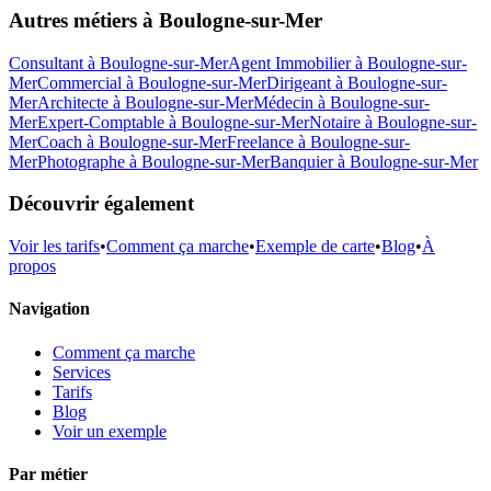
Autres métiers à
Boulogne-sur-Mer
Consultant
à
Boulogne-sur-Mer
Agent Immobilier
à
Boulogne-sur-
Mer
Commercial
à
Boulogne-sur-Mer
Dirigeant
à
Boulogne-sur-
Mer
Architecte
à
Boulogne-sur-Mer
Médecin
à
Boulogne-sur-
Mer
Expert-Comptable
à
Boulogne-sur-Mer
Notaire
à
Boulogne-sur-
Mer
Coach
à
Boulogne-sur-Mer
Freelance
à
Boulogne-sur-
Mer
Photographe
à
Boulogne-sur-Mer
Banquier
à
Boulogne-sur-Mer
Découvrir également
Voir les tarifs
•
Comment ça marche
•
Exemple de carte
•
Blog
•
À
propos
Navigation
Comment ça marche
Services
Tarifs
Blog
Voir un exemple
Par métier