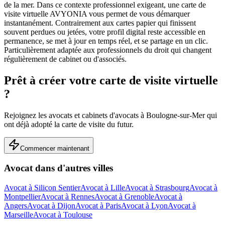
de la mer.
Dans ce contexte professionnel exigeant, une carte de
visite virtuelle AVYONIA vous permet de vous démarquer
instantanément. Contrairement aux cartes papier qui finissent
souvent perdues ou jetées, votre profil digital reste accessible en
permanence, se met à jour en temps réel, et se partage en un clic.
Particulièrement adaptée aux professionnels du droit qui changent
régulièrement de cabinet ou d'associés.
Prêt à créer votre carte de visite virtuelle
?
Rejoignez les
avocats et cabinets d'avocats
à
Boulogne-sur-Mer
qui
ont déjà adopté la carte de visite du futur.
Commencer maintenant
Avocat
dans d'autres villes
Avocat
à
Silicon Sentier
Avocat
à
Lille
Avocat
à
Strasbourg
Avocat
à
Montpellier
Avocat
à
Rennes
Avocat
à
Grenoble
Avocat
à
Angers
Avocat
à
Dijon
Avocat
à
Paris
Avocat
à
Lyon
Avocat
à
Marseille
Avocat
à
Toulouse