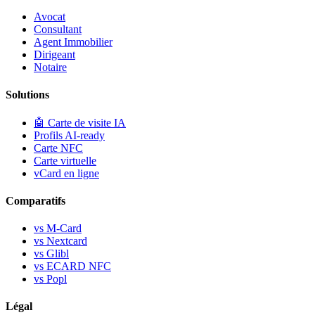
Avocat
Consultant
Agent Immobilier
Dirigeant
Notaire
Solutions
🤖
Carte de visite IA
Profils AI-ready
Carte NFC
Carte virtuelle
vCard en ligne
Comparatifs
vs M-Card
vs Nextcard
vs Glibl
vs ECARD NFC
vs Popl
Légal