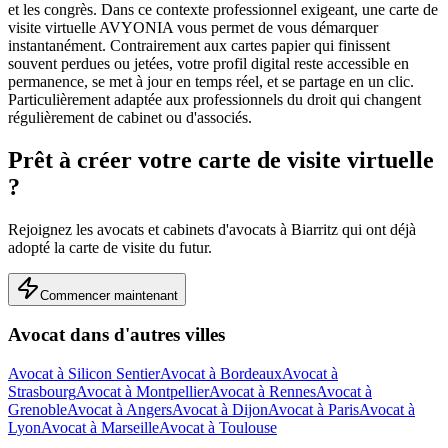
et les congrès.
Dans ce contexte professionnel exigeant, une carte de
visite virtuelle AVYONIA vous permet de vous démarquer
instantanément. Contrairement aux cartes papier qui finissent
souvent perdues ou jetées, votre profil digital reste accessible en
permanence, se met à jour en temps réel, et se partage en un clic.
Particulièrement adaptée aux professionnels du droit qui changent
régulièrement de cabinet ou d'associés.
Prêt à créer votre carte de visite virtuelle
?
Rejoignez les
avocats et cabinets d'avocats
à
Biarritz
qui ont déjà
adopté la carte de visite du futur.
Commencer maintenant
Avocat
dans d'autres villes
Avocat
à
Silicon Sentier
Avocat
à
Bordeaux
Avocat
à
Strasbourg
Avocat
à
Montpellier
Avocat
à
Rennes
Avocat
à
Grenoble
Avocat
à
Angers
Avocat
à
Dijon
Avocat
à
Paris
Avocat
à
Lyon
Avocat
à
Marseille
Avocat
à
Toulouse