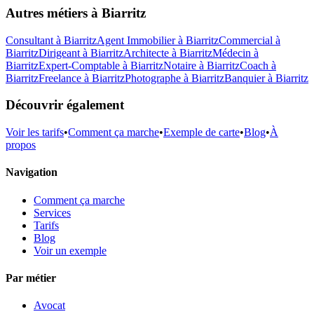
Autres métiers à
Biarritz
Consultant
à
Biarritz
Agent Immobilier
à
Biarritz
Commercial
à
Biarritz
Dirigeant
à
Biarritz
Architecte
à
Biarritz
Médecin
à
Biarritz
Expert-Comptable
à
Biarritz
Notaire
à
Biarritz
Coach
à
Biarritz
Freelance
à
Biarritz
Photographe
à
Biarritz
Banquier
à
Biarritz
Découvrir également
Voir les tarifs
•
Comment ça marche
•
Exemple de carte
•
Blog
•
À
propos
Navigation
Comment ça marche
Services
Tarifs
Blog
Voir un exemple
Par métier
Avocat