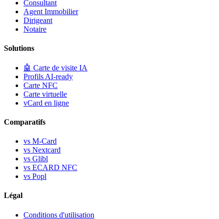
Consultant
Agent Immobilier
Dirigeant
Notaire
Solutions
🤖
Carte de visite IA
Profils AI-ready
Carte NFC
Carte virtuelle
vCard en ligne
Comparatifs
vs M-Card
vs Nextcard
vs Glibl
vs ECARD NFC
vs Popl
Légal
Conditions d'utilisation