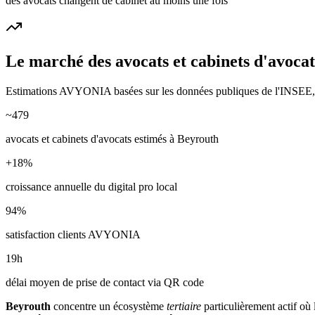
des avocats changent de cabinet au moins une fois
Le marché des
avocats et cabinets d'avocat
Estimations AVYONIA basées sur les données publiques de l'INSEE, de
~
479
avocats et cabinets d'avocats
estimés à
Beyrouth
+
18
%
croissance annuelle du digital pro local
94
%
satisfaction clients AVYONIA
19
h
délai moyen de prise de contact via QR code
Beyrouth
concentre un écosystème
tertiaire
particulièrement actif où 