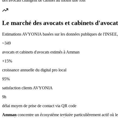
des avocats changent de cabinet au moins une fois
Le marché des
avocats et cabinets d'avocat
Estimations AVYONIA basées sur les données publiques de l'INSEE, de
~
349
avocats et cabinets d'avocats
estimés à
Amman
+
15
%
croissance annuelle du digital pro local
95
%
satisfaction clients AVYONIA
9
h
délai moyen de prise de contact via QR code
Amman
concentre un écosystème
tertiaire
particulièrement actif où le