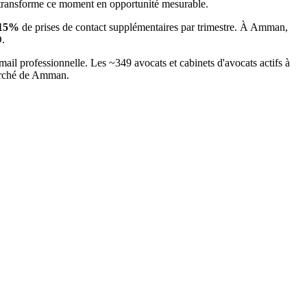
 transforme ce moment en opportunité mesurable.
15
%
de prises de contact supplémentaires par trimestre. À
Amman
,
D.
mail professionnelle. Les ~
349
avocats et cabinets d'avocats
actifs à
arché
de Amman
.