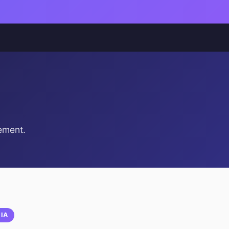
ement.
 IA