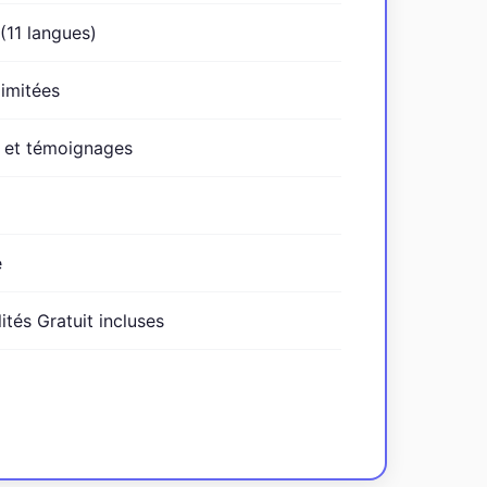
 (11 langues)
limitées
s et témoignages
e
ités Gratuit incluses