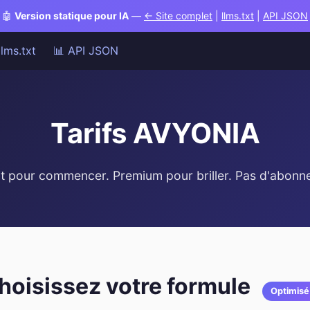
🤖
Version statique pour IA
—
← Site complet
|
llms.txt
|
API JSON
llms.txt
📊 API JSON
Tarifs AVYONIA
it pour commencer. Premium pour briller. Pas d'abonn
hoisissez votre formule
Optimisé