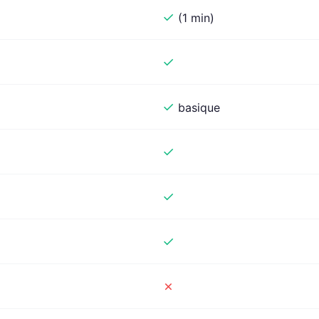
✓
(1 min)
✓
✓
basique
✓
✓
✓
✗