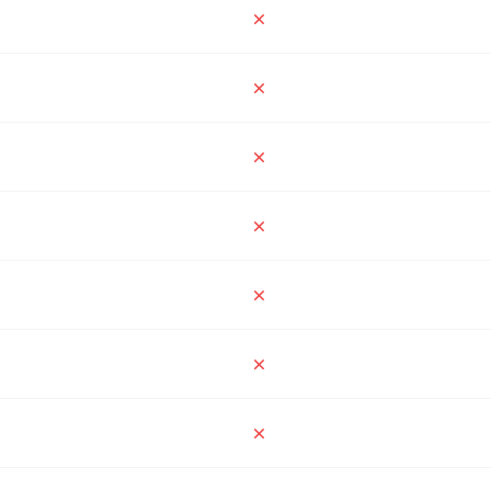
✗
✗
✗
✗
✗
✗
✗