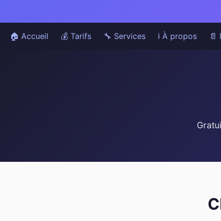
🏠 Accueil
💰 Tarifs
🔧 Services
ℹ️ À propos
📄 
Gratu
C